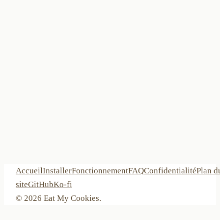
+
Accueil
Installer
Fonctionnement
FAQ
Confidentialité
Plan d
site
GitHub
Ko-fi
©
2026
Eat My Cookies.